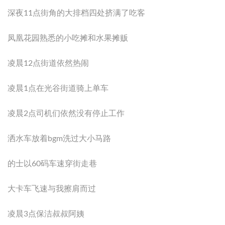
深夜11点街角的大排档四处挤满了吃客
凤凰花园熟悉的小吃摊和水果摊贩
凌晨12点街道依然热闹
凌晨1点在光谷街道骑上单车
凌晨2点司机们依然没有停止工作
洒水车放着bgm洗过大小马路
的士以60码车速穿街走巷
大卡车飞速与我擦肩而过
凌晨3点保洁叔叔阿姨