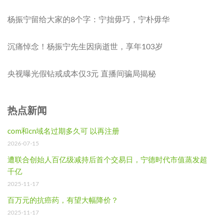
杨振宁留给大家的8个字：宁拙毋巧，宁朴毋华
沉痛悼念！杨振宁先生因病逝世，享年103岁
央视曝光假钻戒成本仅3元 直播间骗局揭秘
热点新闻
com和cn域名过期多久可 以再注册
2026-07-15
遭联合创始人百亿级减持后首个交易日，宁德时代市值蒸发超
千亿
2025-11-17
百万元的抗癌药，有望大幅降价？
2025-11-17