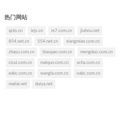
热门网站
qcto.cn
iejs.cn
ie7.com.cn
jiuhou.net
854.net.cn
554.net.cn
xiangmian.com.cn
zhayu.com.cn
biaopan.com.cn
mengduo.com.cn
cisui.com.cn
maiqun.com.cn
xcha.com.cn
eabc.com.cn
wangla.com.cn
oabc.com.cn
mailai.net
duiya.net