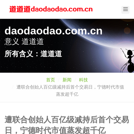
Toggl
Navig
daodaodao.com.cn
意义
道道道
所有含义：道道道
首页
新闻
科技
遭联合创始人百亿级减持后首个交易日，宁德时代市值
蒸发超千亿
遭联合创始人百亿级减持后首个交易
日，宁德时代市值蒸发超千亿