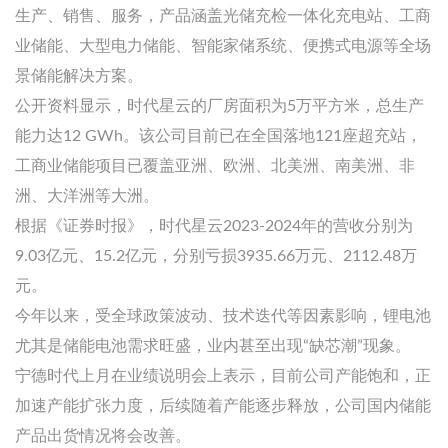
生产、销售、服务
，产品涵盖
光储充检一体化充电站、工商
业储能、大型电力储能、智能家储系统、便携式电源等全场
景储能解决方案
。
公开资料显示，时代星云的厂房面积为5万平方米，总生产
能力达12 GWh。该公司目前已在全国落地
121座超充站
，
工商业储能项目已覆盖亚洲、欧洲、北美洲、南美洲、非
洲、大洋洲等大洲
。
根据《证券时报》，
时代星云2023-2024年的营收分别为
9.03亿元、15.2亿元，分别亏损3935.66万元、2112.48万
元。
今年以来，受全球政策波动、技术迭代等因素影响，锂电池
尤其是储能电池需求旺盛，业内甚至出现“缺芯潮”现象。
宁德时代上月在业绩说明会上表示，
目前公司产能饱和，正
加速产能扩张力度，后续随着产能逐步释放，公司国内储能
产品出货情况将会改善。