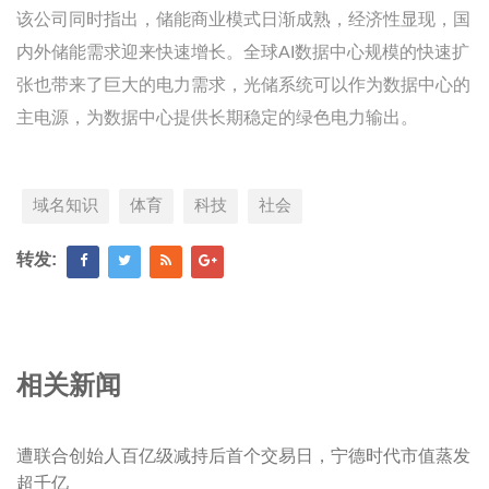
该公司同时指出，储能商业模式日渐成熟，经济性显现，国
内外储能需求迎来快速增长。全球AI数据中心规模的快速扩
张也带来了巨大的电力需求，光储系统可以作为数据中心的
主电
源，为数据中心提供长期稳定的绿色电力输出。
域名知识
体育
科技
社会
转发:
相关新闻
遭联合创始人百亿级减持后首个交易日，宁德时代市值蒸发
超千亿