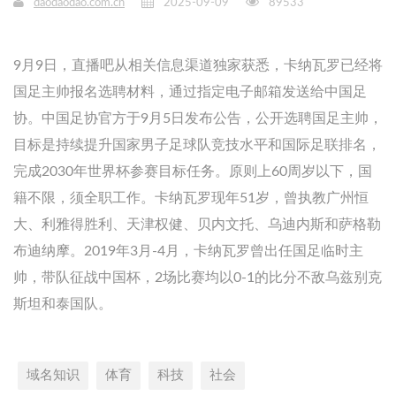
daodaodao.com.cn
2025-09-09
89533
9月9日，直播吧从相关信息渠道独家获悉，卡纳瓦罗已经将
国足主帅报名选聘材料，通过指定电子邮箱发送给中国足
协。中国足协官方于9月5日发布公告，公开选聘国足主帅，
目标是持续提升国家男子足球队竞技水平和国际足联排名，
完成2030年世界杯参赛目标任务。原则上60周岁以下，国
籍不限，须全职工作。卡纳瓦罗现年51岁，曾执教广州恒
大、利雅得胜利、天津权健、贝内文托、乌迪内斯和萨格勒
布迪纳摩。2019年3月-4月，卡纳瓦罗曾出任国足临时主
帅，带队征战中国杯，2场比赛均以0-1的比分不敌乌兹别克
斯坦和泰国队。
域名知识
体育
科技
社会