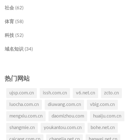
社会 (62)
体育 (58)
科技 (52)
域名知识 (34)
热门网站
ujsp.com.cn
issh.com.cn
v6.net.cn
zcto.cn
luocha.com.cn
diuwang.com.cn
vbig.com.cn
mengxiu.com.cn
daomizhou.com
huaiju.com.cn
shangmie.cn
youkantou.com.cn
bohe.net.cn
caicang.com.cn
changjia.net.cn
hanwei.net.cn